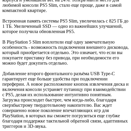
любимой консоли PS5 Slim, стало еще проще, даже в самой
компактной квартире.
Встроенная память системы PS5 Slim, увеличилась с 825 ГБ до
1 ТБ. Увеличенный SSD — одно из важнейших улучшений,
которое получила обновленная PS5.
В PlayStation 5 Slim воплотили ещё одну замечательную
особенность - возможность подключения внешнего дисковода,
который приобретается отдельно. Это означает, что если вы
покупаете приставку без привода, при необходимости его
можно будет докупить отдельно.
Добавление второго фронтального разъёма USB Type-C
гарантирует еще больше удобства при подключении
переферии. А новое расположение кнопок извлечения диска и
включения консоли устраняет путаницу при взаимодействии
с PS5, делая их использование интуитивно понятным.
Загрузка происходит быстрее, чем когда-либо, благодаря
сверхбыстрому твердотельному накопителю. Вас ждет
совершенно новое поколение впечатляющих игр для
PlayStation, в которых вы сможете погрузиться еще глубже
благодаря поддержке тактильной обратной связи, адаптивных
триггеров и 3D-звука.